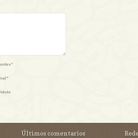
ombre
*
mail
*
ebsite
Últimos comentarios
Rede