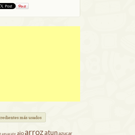
gredientes más usados
arroz
atun
ajo
azucar
e
aguacate