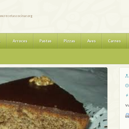
w.recetascocinar.org
s
Arroces
Pastas
Pizzas
Aves
Carnes
Vo