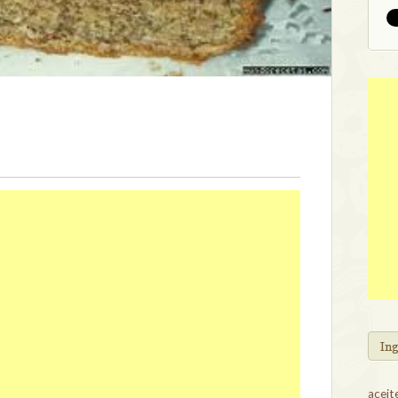
In
aceit