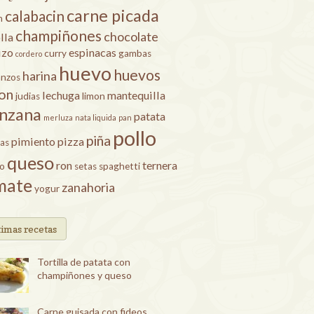
carne picada
calabacin
n
champiñones
chocolate
lla
izo
espinacas
curry
gambas
cordero
huevo
huevos
harina
anzos
on
lechuga
mantequilla
judias
limon
nzana
patata
merluza
nata liquida
pan
pollo
piña
pimiento
pizza
as
queso
ron
ternera
ro
setas
spaghetti
mate
zanahoria
yogur
timas recetas
Tortilla de patata con
champiñones y queso
Carne guisada con fideos