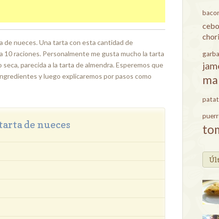
baco
cebo
chor
rta de nueces. Una tarta con esta cantidad de
ra 10 raciones. Personalmente me gusta mucho la tarta
garb
jam
o seca, parecida a la tarta de almendra. Esperemos que
 ingredientes y luego explicaremos por pasos como
ma
patat
puer
tarta de nueces
to
Úl