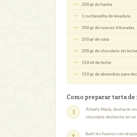
200 gr de harina
1 cucharadita de levadura
200 gr de nueces trituradas
250 gr de nata
200 gr de chocolate sin lech
150 ml de leche
150 gr de almendras para de
Como preparar tarta de 
Al baño Maria, deshacer en 
chocolate deshecho en un bo
Batir los huevos con el azú