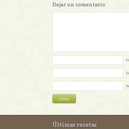
Dejar un comentario
N
E
W
Últimas recetas