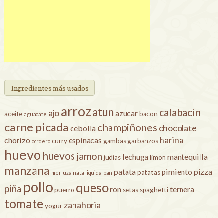
Ingredientes más usados
arroz
atun
calabacin
ajo
azucar
aceite
bacon
aguacate
carne picada
champiñones
chocolate
cebolla
harina
chorizo
espinacas
curry
gambas
garbanzos
cordero
huevo
huevos
jamon
lechuga
mantequilla
judias
limon
manzana
patata
pimiento
pizza
patatas
merluza
nata liquida
pan
pollo
queso
piña
ron
ternera
puerro
setas
spaghetti
tomate
zanahoria
yogur