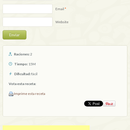
Email
*
Website
Raciones:
2
Tiempo:
15M
Dificultad:
fácil
Vota esta receta:
Imprime esta receta