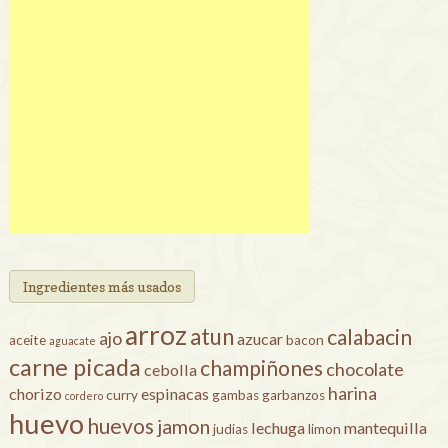
Ingredientes más usados
arroz
atun
calabacin
ajo
azucar
aceite
bacon
aguacate
carne picada
champiñones
chocolate
cebolla
harina
chorizo
espinacas
curry
gambas
garbanzos
cordero
huevo
huevos
jamon
lechuga
mantequilla
judias
limon