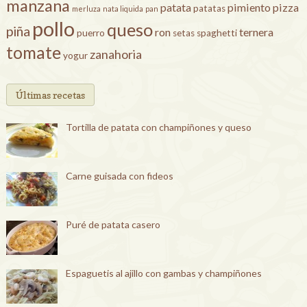
manzana
patata
pimiento
pizza
patatas
merluza
nata liquida
pan
pollo
queso
piña
ron
ternera
puerro
setas
spaghetti
tomate
zanahoria
yogur
Últimas recetas
Tortilla de patata con champiñones y queso
Carne guisada con fideos
Puré de patata casero
Espaguetis al ajillo con gambas y champiñones