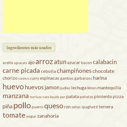
Ingredientes más usados
arroz
atun
calabacin
ajo
azucar
aceite
bacon
aguacate
carne picada
champiñones
chocolate
cebolla
harina
chorizo
espinacas
curry
gambas
garbanzos
cordero
huevo
huevos
jamon
lechuga
mantequilla
judias
limon
manzana
patata
pimiento
pizza
patatas
merluza
nata liquida
pan
pollo
queso
piña
ron
ternera
puerro
setas
spaghetti
tomate
zanahoria
yogur