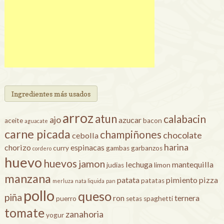
Ingredientes más usados
arroz
atun
calabacin
ajo
azucar
aceite
bacon
aguacate
carne picada
champiñones
chocolate
cebolla
harina
chorizo
espinacas
curry
gambas
garbanzos
cordero
huevo
huevos
jamon
lechuga
mantequilla
judias
limon
manzana
patata
pimiento
pizza
patatas
merluza
nata liquida
pan
pollo
queso
piña
ron
ternera
puerro
setas
spaghetti
tomate
zanahoria
yogur