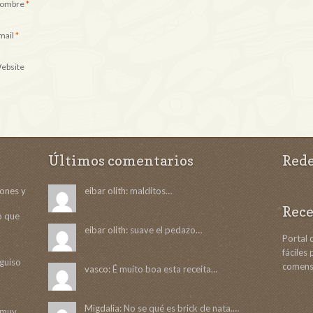
ombre
*
mail
*
ebsite
Últimos comentarios
Rede
ñones y
eibar olith:
malditos…
Rece
to que
eibar olith:
suave el pedazo…
Portal 
fáciles
 guiso
comens
vasco:
É muito boa esta receita…
Migdalia:
No se qué es brick de nata.…
s muy