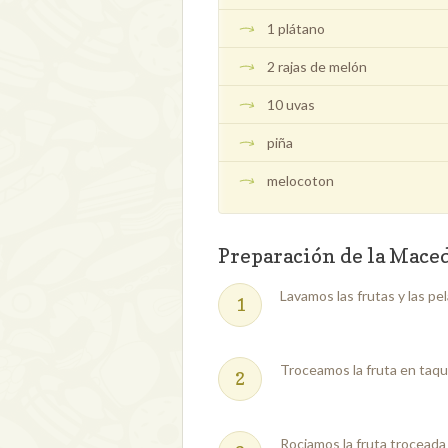
1 plátano
2 rajas de melón
10 uvas
piña
melocoton
Preparación de la Mace
Lavamos las frutas y las pe
Troceamos la fruta en taqu
Rociamos la fruta troceada 