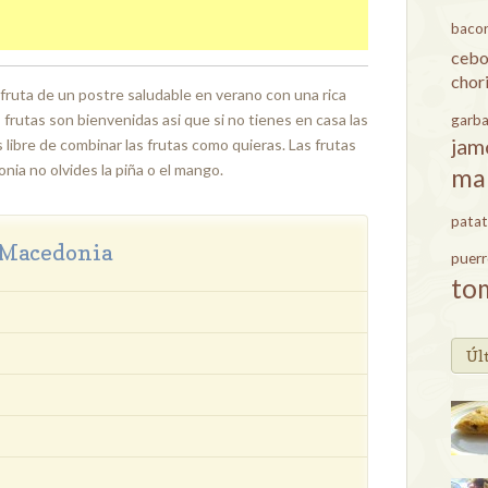
baco
cebo
chor
sfruta de un postre saludable en verano con una rica
frutas son bienvenidas asi que si no tienes en casa las
garb
jam
 libre de combinar las frutas como quieras. Las frutas
nia no olvides la piña o el mango.
ma
patat
a Macedonia
puer
to
Úl