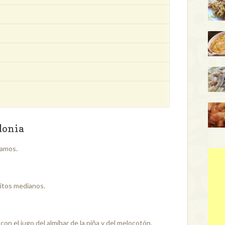
donia
lamos.
itos medianos.
con el jugo del almíbar de la piña y del melocotón.