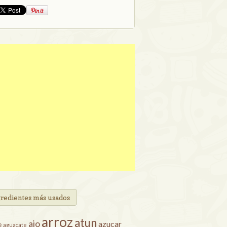
gredientes más usados
arroz
atun
ajo
azucar
e
aguacate