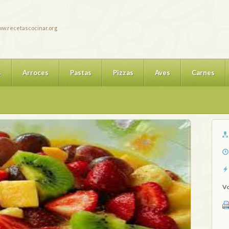
w.recetascocinar.org
s
Arroces
Pastas
Pizzas
Aves
Carnes
Vo