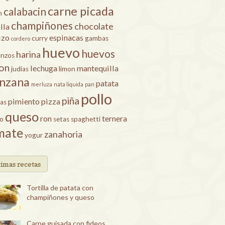
carne picada
calabacin
n
champiñones
chocolate
lla
izo
espinacas
curry
gambas
cordero
huevo
huevos
harina
anzos
on
lechuga
mantequilla
judias
limon
nzana
patata
merluza
nata liquida
pan
pollo
piña
pimiento
pizza
as
queso
ron
ternera
ro
setas
spaghetti
mate
zanahoria
yogur
timas recetas
Tortilla de patata con
champiñones y queso
Carne guisada con fideos