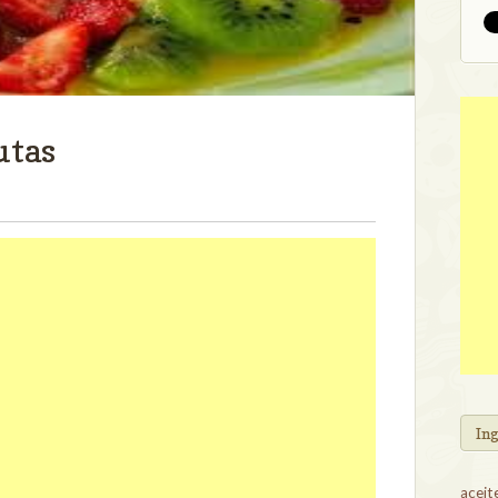
utas
In
aceit