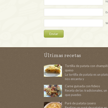
N
E
W
Últimas recetas
Tortilla de patata con champi
queso
La tortilla de patata es un pla
nos encanta y
Carne guisada con fideos
Receta de las tradicionales, un
que puedes
Puré de patata casero
Realizar un puré de patatas e