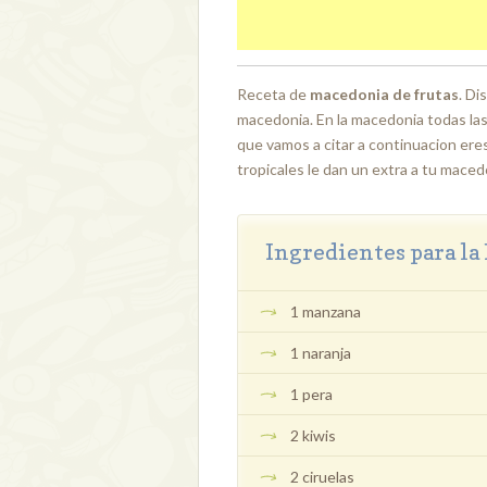
Receta de
macedonia de frutas
. Di
macedonia. En la macedonia todas las 
que vamos a citar a continuacion eres
tropicales le dan un extra a tu macedo
Ingredientes para l
1 manzana
1 naranja
1 pera
2 kiwis
2 ciruelas