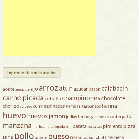
Ingredientes más usados
arroz
atun
calabacin
ajo
azucar
aceite
bacon
aguacate
carne picada
champiñones
chocolate
cebolla
harina
chorizo
espinacas
curry
gambas
garbanzos
cordero
huevo
huevos
jamon
lechuga
mantequilla
judias
limon
manzana
patata
pimiento
pizza
patatas
merluza
nata liquida
pan
pollo
queso
piña
ron
ternera
puerro
setas
spaghetti