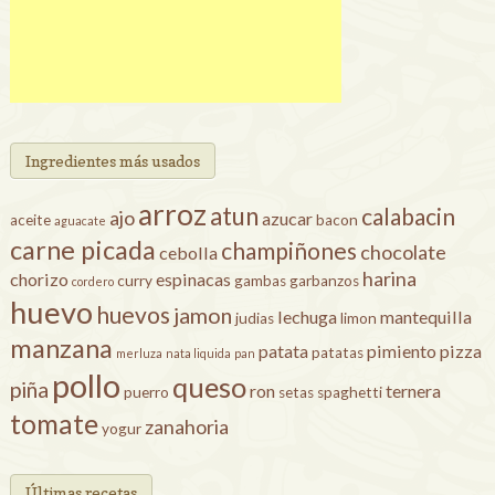
Ingredientes más usados
arroz
atun
calabacin
ajo
azucar
aceite
bacon
aguacate
carne picada
champiñones
chocolate
cebolla
harina
chorizo
espinacas
curry
gambas
garbanzos
cordero
huevo
huevos
jamon
lechuga
mantequilla
judias
limon
manzana
patata
pimiento
pizza
patatas
merluza
nata liquida
pan
pollo
queso
piña
ron
ternera
puerro
setas
spaghetti
tomate
zanahoria
yogur
Últimas recetas