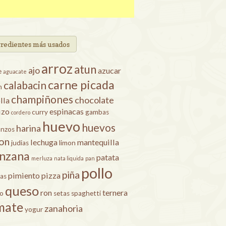
gredientes más usados
arroz
atun
ajo
azucar
e
aguacate
carne picada
calabacin
n
champiñones
chocolate
lla
izo
espinacas
curry
gambas
cordero
huevo
huevos
harina
anzos
on
lechuga
mantequilla
judias
limon
nzana
patata
merluza
nata liquida
pan
pollo
piña
pimiento
pizza
as
queso
ron
ternera
ro
setas
spaghetti
mate
zanahoria
yogur