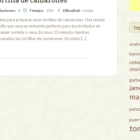
Raciones:
4
Tiempo:
15M
Dificultad:
media
eta para preparar unas tortillas de camarones. Una receta
cilla que sera un entrante perfecto para tus invitados en
In
lquier comida o cena. En unos 15 minutos tendras
paradas tus tortillas de camarones. Un plato […]
aceit
baco
cebo
chor
garb
jam
ma
patat
puer
to