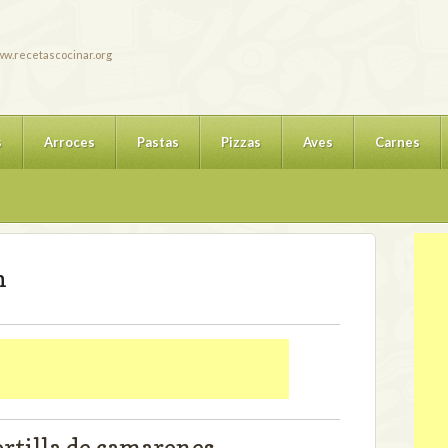
w.recetascocinar.org
s
Arroces
Pastas
Pizzas
Aves
Carnes
n
ortilla de camarones