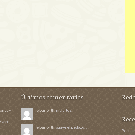
Últimos comentarios
Rede
ñones y
eibar olith:
malditos…
Rece
to que
eibar olith:
suave el pedazo…
Portal 