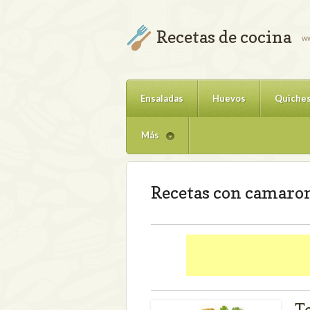
Recetas de cocina
ww
Ensaladas
Huevos
Quiche
Más
Recetas con camaro
T