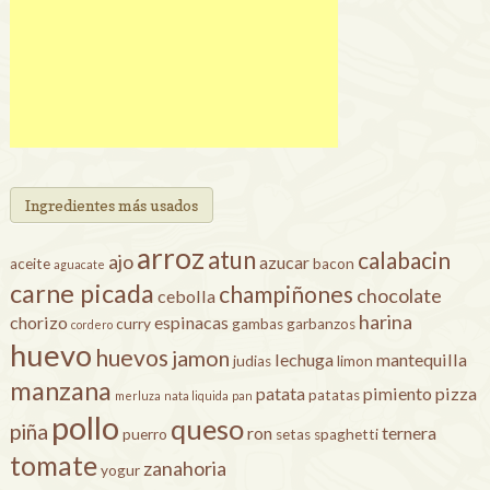
Ingredientes más usados
arroz
atun
calabacin
ajo
azucar
aceite
bacon
aguacate
carne picada
champiñones
chocolate
cebolla
harina
chorizo
espinacas
curry
gambas
garbanzos
cordero
huevo
huevos
jamon
lechuga
mantequilla
judias
limon
manzana
patata
pimiento
pizza
patatas
merluza
nata liquida
pan
pollo
queso
piña
ron
ternera
puerro
setas
spaghetti
tomate
zanahoria
yogur