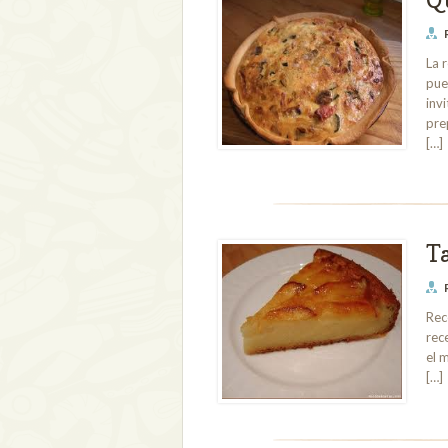
La 
pue
inv
pre
[…]
T
Rec
rec
el 
[…]