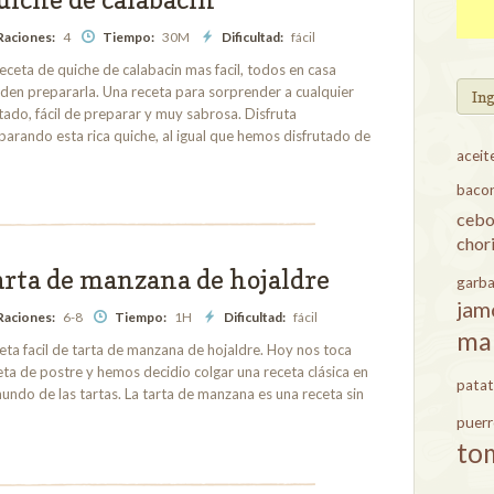
Raciones:
4
Tiempo:
30M
Dificultad:
fácil
receta de quiche de calabacin mas facil, todos en casa
den prepararla. Una receta para sorprender a cualquier
In
itado, fácil de preparar y muy sabrosa. Disfruta
parando esta rica quiche, al igual que hemos disfrutado de
aceit
baco
cebo
chor
arta de manzana de hojaldre
garb
jam
Raciones:
6-8
Tiempo:
1H
Dificultad:
fácil
ma
eta facil de tarta de manzana de hojaldre. Hoy nos toca
eta de postre y hemos decidio colgar una receta clásica en
patat
mundo de las tartas. La tarta de manzana es una receta sin
puer
to