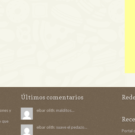
Últimos comentarios
Rede
ñones y
eibar olith:
malditos…
Rece
to que
eibar olith:
suave el pedazo…
Portal 