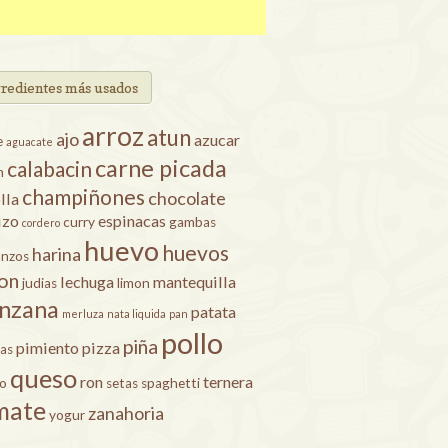
gredientes más usados
arroz
atun
ajo
azucar
e
aguacate
carne picada
calabacin
n
champiñones
chocolate
lla
izo
espinacas
curry
gambas
cordero
huevo
huevos
harina
anzos
on
lechuga
mantequilla
judias
limon
nzana
patata
merluza
nata liquida
pan
pollo
piña
pimiento
pizza
as
queso
ron
ternera
ro
setas
spaghetti
mate
zanahoria
yogur