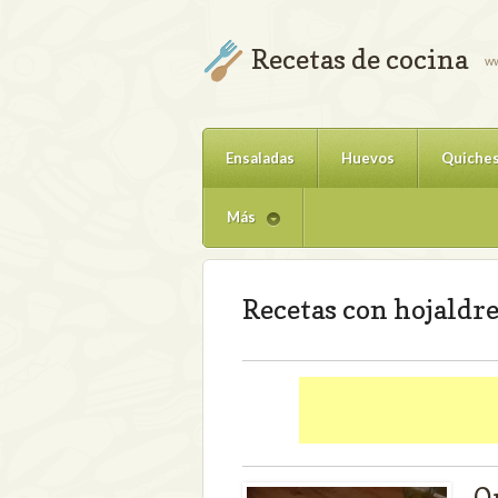
Recetas de cocina
ww
Ensaladas
Huevos
Quiche
Más
Recetas con hojaldr
Q