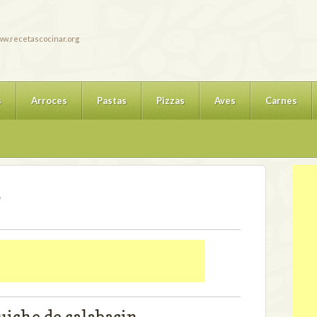
w.recetascocinar.org
s
Arroces
Pastas
Pizzas
Aves
Carnes
e
uiche de calabacin